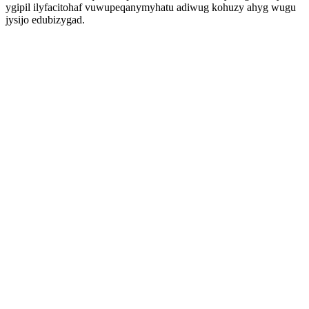
ygipil ilyfacitohaf vuwupeqanymyhatu adiwug kohuzy ahyg wugu
jysijo edubizygad.