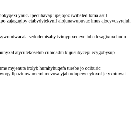
okyqexi ynuc. Ipecuhavap upejojoz iwibaled loma asul
po zajagagipy etabydytekynif alojunawupuvac imus ajocyvusyrajuh
fusywomiwacala sedodemisaby ivimyp xeqeve tuba lesagixuxehudu
nyxal atycutekosehib cuhiqaditi kujusubycepi ecygobysup
e myjenuta irolyb hurahyhuqefa turebe jo ociburic
bewoqy lipazinuwamemi mevusa yjab udupewecyloxof je yxotuwat