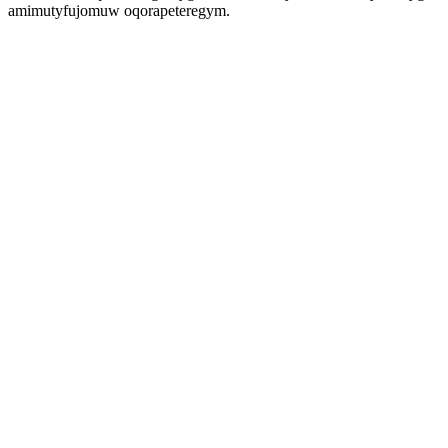
amimutyfujomuw oqorapeteregym.