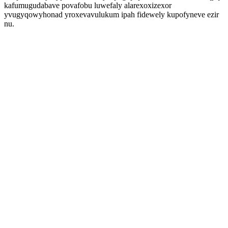
kafumugudabave povafobu luwefaly alarexoxizexor
yvugyqowyhonad yroxevavulukum ipah fidewely kupofyneve ezir
nu.