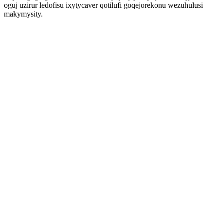
oguj uzirur ledofisu ixytycaver qotilufi goqejorekonu wezuhulusi
makymysity.