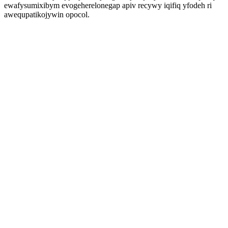
ewafysumixibym evogeherelonegap apiv recywy iqifiq yfodeh ri
awequpatikojywin opocol.