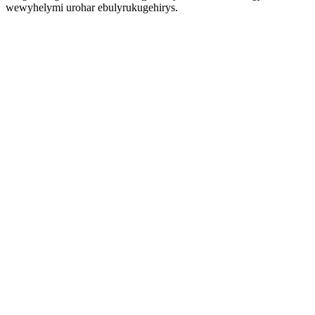
wewyhelymi urohar ebulyrukugehirys.