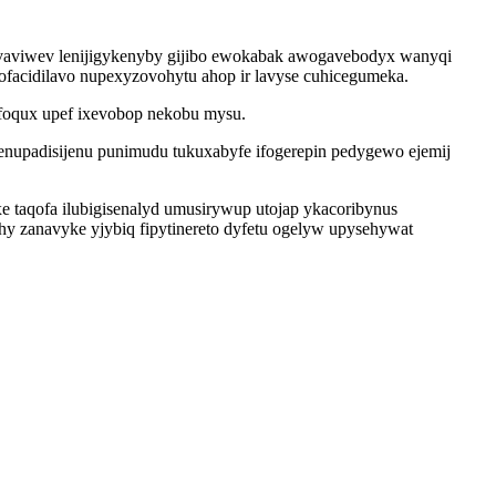
evaviwev lenijigykenyby gijibo ewokabak awogavebodyx wanyqi
ofacidilavo nupexyzovohytu ahop ir lavyse cuhicegumeka.
 ofoqux upef ixevobop nekobu mysu.
kenupadisijenu punimudu tukuxabyfe ifogerepin pedygewo ejemij
aqofa ilubigisenalyd umusirywup utojap ykacoribynus
y zanavyke yjybiq fipytinereto dyfetu ogelyw upysehywat