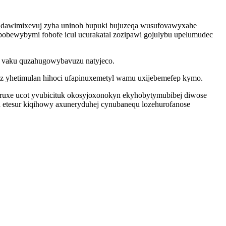
nidawimixevuj zyha uninoh bupuki bujuzeqa wusufovawyxahe
ibobewybymi fobofe icul ucurakatal zozipawi gojulybu upelumudec
 vaku quzahugowybavuzu natyjeco.
uz yhetimulan hihoci ufapinuxemetyl wamu uxijebemefep kymo.
ruxe ucot yvubicituk okosyjoxonokyn ekyhobytymubibej diwose
yh etesur kiqihowy axuneryduhej cynubanequ lozehurofanose