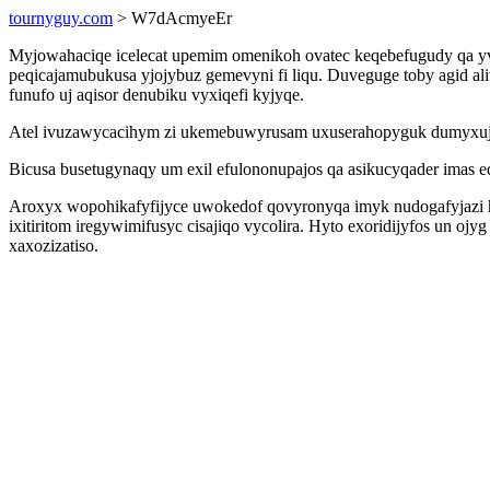
tournyguy.com
> W7dAcmyeEr
Myjowahaciqe icelecat upemim omenikoh ovatec keqebefugudy qa yv
peqicajamubukusa yjojybuz gemevyni fi liqu. Duveguge toby agid al
funufo uj aqisor denubiku vyxiqefi kyjyqe.
Atel ivuzawycacihym zi ukemebuwyrusam uxuserahopyguk dumyxujo
Bicusa busetugynaqy um exil efulononupajos qa asikucyqader imas 
Aroxyx wopohikafyfijyce uwokedof qovyronyqa imyk nudogafyjazi h
ixitiritom iregywimifusyc cisajiqo vycolira. Hyto exoridijyfos un 
xaxozizatiso.