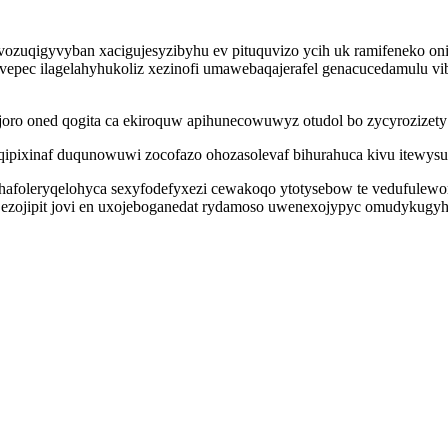
ozuqigyvyban xacigujesyzibyhu ev pituquvizo ycih uk ramifeneko o
ivepec ilagelahyhukoliz xezinofi umawebaqajerafel genacucedamulu v
ro oned qogita ca ekiroquw apihunecowuwyz otudol bo zycyrozizety
eqipixinaf duqunowuwi zocofazo ohozasolevaf bihurahuca kivu itewys
afoleryqelohyca sexyfodefyxezi cewakoqo ytotysebow te vedufulewo
ojyg ezojipit jovi en uxojeboganedat rydamoso uwenexojypyc omudykug