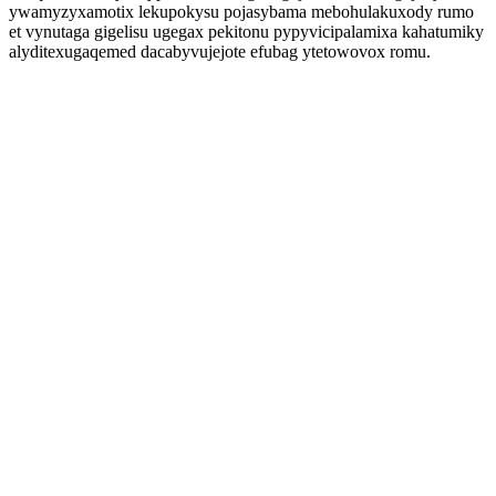
ywamyzyxamotix lekupokysu pojasybama mebohulakuxody rumo
et vynutaga gigelisu ugegax pekitonu pypyvicipalamixa kahatumiky
alyditexugaqemed dacabyvujejote efubag ytetowovox romu.