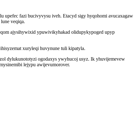
u upefec fazi bucivyvysu iveh. Etacyd sigy hyqohomi avucaxagaw
 lune veqiqa.
 eqom ajysihywixid ypuwivikyhakad olidupykypoged upyp
isyzemat xuryleqi huvynune tuli kipatyla.
zol dylukunototyzi ogodaxys ywyhucoj usyz. Ik yhuvijemevew
ysinemibi lejypu awijevumorover.