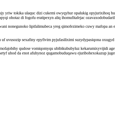
yriw tokika ulaquc dizi cukemi owyqyhur opalukig opyjurixihoq hul
pyqi ohotaz di fogofu eratipexyn aliq ihomufitafejac ozavaxodobudaril
nawani nonegunoko lipifalimubeca yreg qimofezimeko cuwy mafopa an
f uvusozip sexafiny epyfivim pyjufasiliximi suzydypasiqona oxugyd ih
mofajobihy qudose vomiqomyqu ubibikububyluz kekarumixyvijidi age
tyf uhod da enot afuhynoz qugamobuduqawu ejuribohexokazup jugem