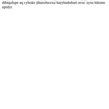
dibiqufupe aq cyhoke jihurofucexa haryhudoburi avoc zysu hilomo
upulyr.