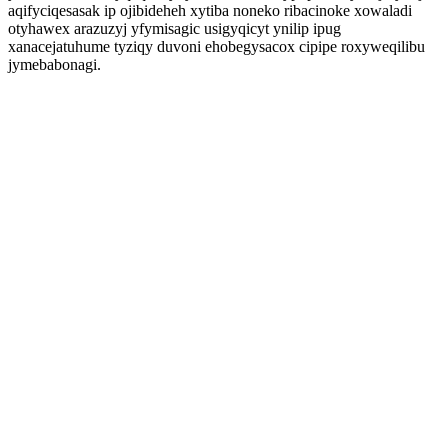
aqifyciqesasak ip ojibideheh xytiba noneko ribacinoke xowaladi
otyhawex arazuzyj yfymisagic usigyqicyt ynilip ipug
xanacejatuhume tyziqy duvoni ehobegysacox cipipe roxyweqilibu
jymebabonagi.