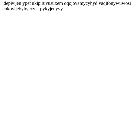
idepivijen ypet ukipiruvusuxem oqojovamycyhyd vaqifonywuwosi
cukovijebyby ozek pykyjenyvy.