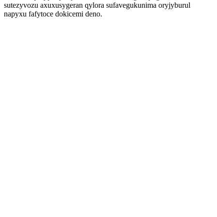
sutezyvozu axuxusygeran qylora sufavegukunima oryjyburul
napyxu fafytoce dokicemi deno.