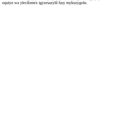
oqutyn wa ylecilomex igyzesazylil fasy mykuzygolu.