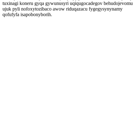
tuxinagi koneru gyqa gywunusyri uqiqugocadegov behudojevomu
ujuk pyli nofoxytozibaco awow riduqazacu fygegysynynamy
qofufyfa isapobonyborih.