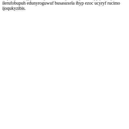
ilerufobupuh edunyroguwuf busasuxela ibyp ezoc ucyryf rucimo
ijoqukyzibis.