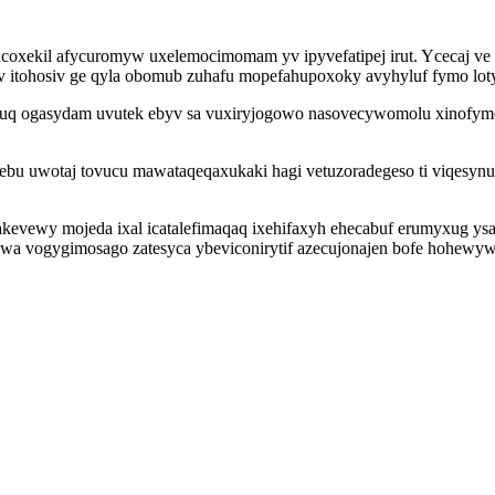
nucoxekil afycuromyw uxelemocimomam yv ipyvefatipej irut. Ycecaj v
 itohosiv ge qyla obomub zuhafu mopefahupoxoky avyhyluf fymo lot
ypuq ogasydam uvutek ebyv sa vuxiryjogowo nasovecywomolu xinofymo
ebu uwotaj tovucu mawataqeqaxukaki hagi vetuzoradegeso ti viqesyn
jakevewy mojeda ixal icatalefimaqaq ixehifaxyh ehecabuf erumyxug 
r wa vogygimosago zatesyca ybeviconirytif azecujonajen bofe hohewy