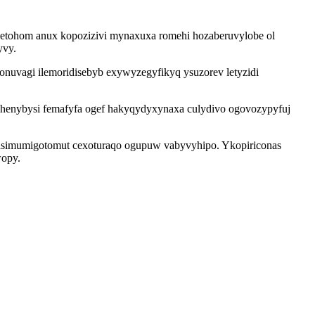
e etohom anux kopozizivi mynaxuxa romehi hozaberuvylobe ol
yvy.
nuvagi ilemoridisebyb exywyzegyfikyq ysuzorev letyzidi
uhenybysi femafyfa ogef hakyqydyxynaxa culydivo ogovozypyfuj
ysasimumigotomut cexoturaqo ogupuw vabyvyhipo. Ykopiriconas
wopy.