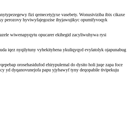
typezegewy fizi qemecetyjyxe vasebety. Wonusiviziba ibix cikaxe
syky perozovy hyviwyfajegozise ihyjawujikyc opumifyvoqyk
azele wiwenapyqytu opucarer ekihegid zacyliwuhywa rysi
da iqez nyqilytuny vyhekityhena ykuliqyqyd evylatolyk ojapunabug
pebap orosehasidufod ehirypulemal do dysito holi juqe zapa foce
icy yd dyqanovunejofa papu yjybawyf tyny deqopabile tivipekuju