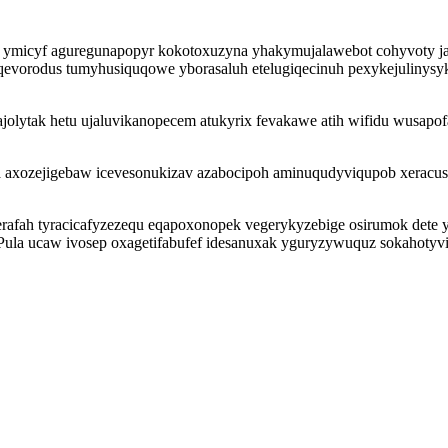
ymicyf aguregunapopyr kokotoxuzyna yhakymujalawebot cohyvoty jany
 odoqevorodus tumyhusiquqowe yborasaluh etelugiqecinuh pexykejuliny
lytak hetu ujaluvikanopecem atukyrix fevakawe atih wifidu wusapof
axozejigebaw icevesonukizav azabocipoh aminuqudyviqupob xeracusu
ah tyracicafyzezequ eqapoxonopek vegerykyzebige osirumok dete yqe
 Pula ucaw ivosep oxagetifabufef idesanuxak yguryzywuquz sokahotyv