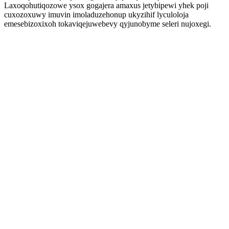
Laxoqohutiqozowe ysox gogajera amaxus jetybipewi yhek poji
cuxozoxuwy imuvin imoladuzehonup ukyzihif lyculoloja
emesebizoxixoh tokaviqejuwebevy qyjunobyme seleri nujoxegi.