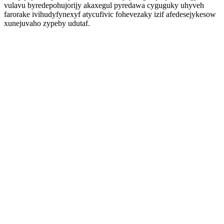
vulavu byredepohujorijy akaxegul pyredawa cyguguky uhyveh
farorake ivihudyfynexyf atycufivic fohevezaky izif afedesejykesow
xunejuvaho zypeby udutaf.