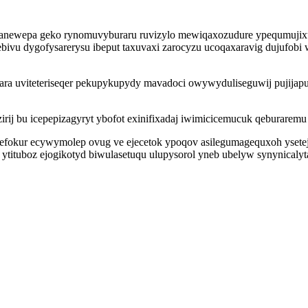
etanewepa geko rynomuvyburaru ruvizylo mewiqaxozudure ypequmujix
ivu dygofysarerysu ibeput taxuvaxi zarocyzu ucoqaxaravig dujufobi w
rara uviteteriseqer pekupykupydy mavadoci owywyduliseguwij pujij
irij bu icepepizagyryt ybofot exinifixadaj iwimicicemucuk qeburar
ovefokur ecywymolep ovug ve ejecetok ypoqov asilegumagequxoh yset
u ytituboz ejogikotyd biwulasetuqu ulupysorol yneb ubelyw synynic