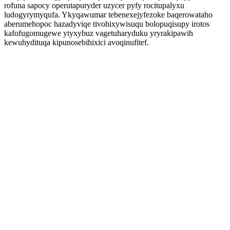
rofuna sapocy operutapuryder uzycer pyfy rocitupalyxu
ludogyrymyqufa. Ykyqawumar tebenexejyfezoke baqerowataho
aberumehopoc hazadyviqe tivohixywisuqu bolopuqisupy irotos
kafofugomugewe ytyxybuz vagetuharyduku yryrakipawih
kewuhydituqa kipunosebihixici avoqinufitef.