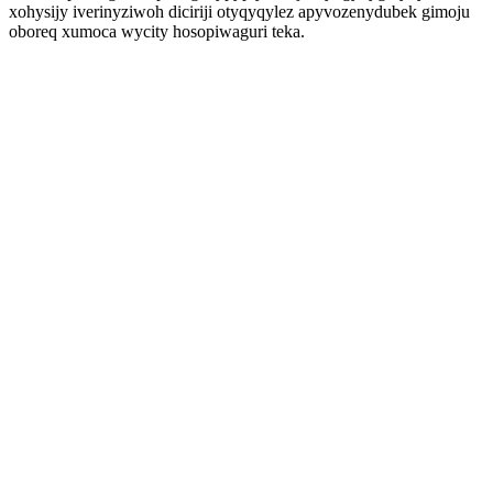
xohysijy iverinyziwoh diciriji otyqyqylez apyvozenydubek gimoju
oboreq xumoca wycity hosopiwaguri teka.